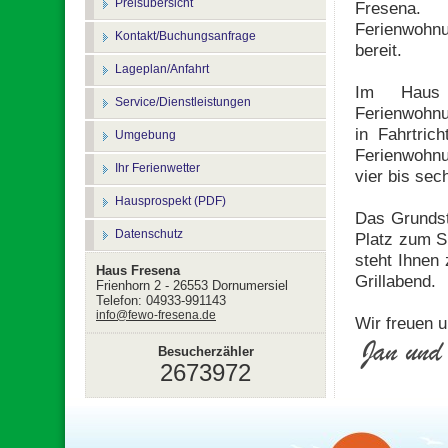
Preisübersicht
Fresena
Ferienwohn
Kontakt/Buchungsanfrage
bereit.
Lageplan/Anfahrt
Im Haus 
Service/Dienstleistungen
Ferienwohn
in Fahrtric
Umgebung
Ferienwohnun
Ihr Ferienwetter
vier bis se
Hausprospekt (PDF)
Das Grundst
Datenschutz
Platz zum S
steht Ihnen 
Haus Fresena
Grillabend.
Frienhorn 2 - 26553 Dornumersiel
Telefon: 04933-991143
info@fewo-fresena.de
Wir freuen u
Besucherzähler
2673972